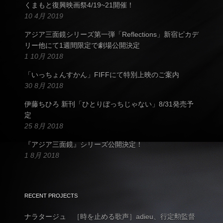
くまもと復興映画祭4/19~21開催！
10 4月 2019
アジア三面鏡シリーズ第一弾「Reflections」新宿ピカデ
リー他にて1週間限定で劇場公開決定
1 10月 2018
「いっちょんすかん」FIFFにて特別上映のご案内
30 8月 2018
伊藤ちひろ 新刊「ひとりぼっちじゃない」8/31発売予
定
25 8月 2018
『アジア三面鏡』シリーズ公開決定！
1 8月 2018
RECENT PROJECTS
ナラタージュ ［時を止める歌声］adieu、行定勲監督