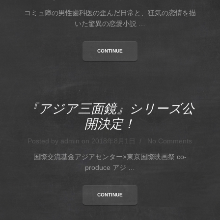
コミュ障の男性歯科医の歪んだ日常と、狂気の恋情を描
いた驚異の恋愛小説 …
CONTINUE
『アジア三面鏡』シリーズ公
開決定！
Posted by admin on 2018年8月1日 / No Comments
国際交流基金アジアセンター×東京国際映画祭 co-
produce アジ …
CONTINUE