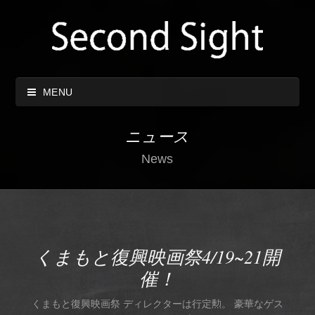
MENU
ニュース
News
くまもと復興映画祭4/19~21開
催！
くまもと復興映画祭 ディレクターは行定勲。 豪華なゲス