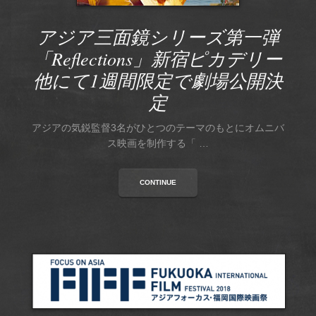
アジア三面鏡シリーズ第一弾
「Reflections」新宿ピカデリー
他にて1週間限定で劇場公開決
定
アジアの気鋭監督3名がひとつのテーマのもとにオムニバ
ス映画を制作する「 …
CONTINUE