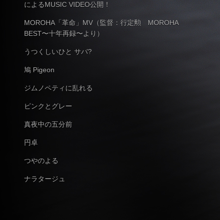
によるMUSIC VIDEO公開！
MOROHA「革命」MV（監督：行定勲 MOROHA
BEST〜十年再録〜より）
うつくしいひと サバ?
鳩 Pigeon
ジムノペティに乱れる
ピンクとグレー
真夜中の五分前
円卓
つやのよる
ナラタージュ