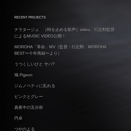
RECENT PROJECTS
ナラタージュ ［時を止める歌声］adieu、行定勲監督
によるMUSIC VIDEO公開！
MOROHA「革命」MV（監督：行定勲 MOROHA
BEST〜十年再録〜より）
うつくしいひと サバ?
鳩 Pigeon
ジムノペティに乱れる
ピンクとグレー
真夜中の五分前
円卓
つやのよる